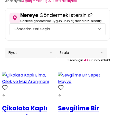
Açılış - Yeni İş & Terfi Hediyesi
Anasayfa
›
Nereye
Göndermek İstersiniz?
Sadece gönderime uygun ürünler, daha hızlı sipariş!
Gönderim Yeri Seçin
Fiyat
Sırala
Senin için
47
ürün bulduk!
✧
✧
Çikolata Kaplı
Sevgilime Bir