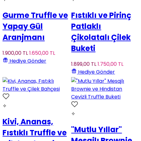
Gurme Truffle ve
Fıstıklı ve Pirinç
Yapay Gül
Patlaklı
Aranjmanı
Çikolatalı Çilek
Buketi
1.900
,00
TL
1.650
,00
TL
Hediye Gönder
1.899
,00
TL
1.750
,00
TL
Hediye Gönder
✧
✧
Kivi, Ananas,
"Mutlu Yıllar"
Fıstıklı Truffle ve
Mesajlı Brownie