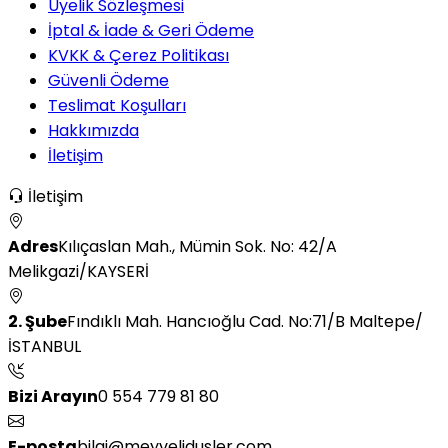
Üyelik Sözleşmesi
İptal & İade & Geri Ödeme
KVKK & Çerez Politikası
Güvenli Ödeme
Teslimat Koşulları
Hakkımızda
İletişim
İletişim
Adres
Kılıçaslan Mah., Mümin Sok. No: 42/A
Melikgazi/KAYSERİ
2. Şube
Fındıklı Mah. Hancıoğlu Cad. No:71/B Maltepe/
İSTANBUL
Bizi Arayın
0 554 779 81 80
E-posta
bilgi@meyvelidusler.com