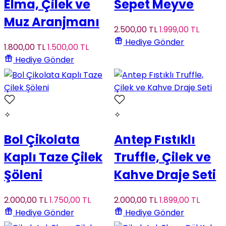
Elma, Çilek ve
Sepet Meyve
Muz Aranjmanı
2.500
,00
TL
1.999
,00
TL
Hediye Gönder
1.800
,00
TL
1.500
,00
TL
Hediye Gönder
✧
✧
Bol Çikolata
Antep Fıstıklı
Kaplı Taze Çilek
Truffle, Çilek ve
Şöleni
Kahve Draje Seti
2.000
,00
TL
1.750
,00
TL
2.000
,00
TL
1.899
,00
TL
Hediye Gönder
Hediye Gönder