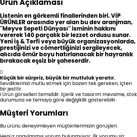
Ürün Açıklaması
Listenin en görkemli finallerinden biri. VİP
ÜRÜNLER arasında yer alan bu dev aranjman,
"Meyve Sepeti Dünyası" isminin hakkını
vererek 140 parçalık bir lezzet ordusu sunar.
Yeni İş & Terfi veya büyük organizasyonlarda,
prestijinizi ve cömertliğinizi sergileyecek,
alıcıda ömür boyu hatırlanacak bir hayranlık
bırakacak eşsiz bir şaheserdir.
Küçük bir sürpriz, büyük bir mutluluk yaratır.
Sevdiklerinizi mutlu etmek için bazen tek gereken, içten
bir jesttir.
i
Ürün görselleri temsildir. İçerik ve tasarım mevsime, stok
durumuna ve temaya göre değişiklik gösterebilir.
Müşteri Yorumları
Bu ürünü deneyimleyen müşterilerimizin görüşleri.
Henüz onaylanmış yorum bulunmuyor. İlk yorumu siz