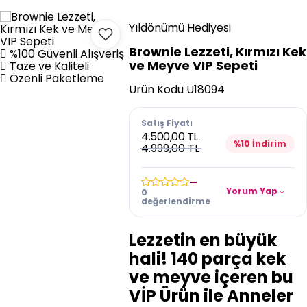
Yıldönümü Hediyesi
Brownie Lezzeti, Kırmızı Kek
%100 Güvenli Alışveriş
ve Meyve VIP Sepeti
Taze ve Kaliteli
Özenli Paketleme
Ürün Kodu
U18094
Satış Fiyatı
4.500,00 TL
%10 İndirim
4.999,00 TL
—
Yorum Yap
0
değerlendirme
Lezzetin en büyük
hali! 140 parça kek
ve meyve içeren bu
VİP Ürün ile Anneler