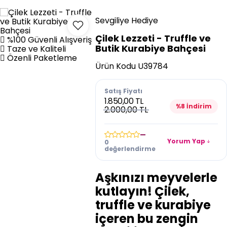
Sevgiliye Hediye
Çilek Lezzeti - Truffle ve
%100 Güvenli Alışveriş
Butik Kurabiye Bahçesi
Taze ve Kaliteli
Özenli Paketleme
Ürün Kodu
U39784
Satış Fiyatı
1.850,00 TL
%8 İndirim
2.000,00 TL
—
Yorum Yap
0
değerlendirme
Aşkınızı meyvelerle
kutlayın! Çilek,
truffle ve kurabiye
içeren bu zengin