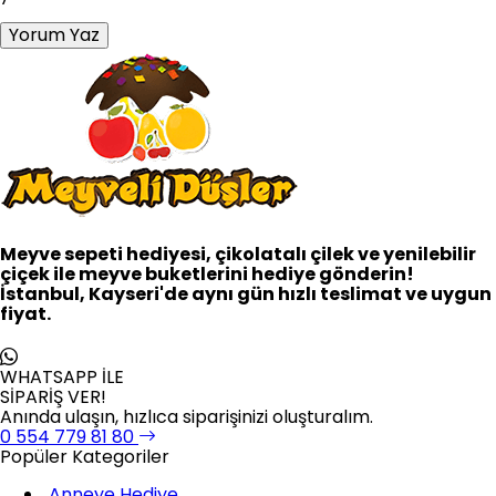
Yorum Yaz
Meyve sepeti hediyesi, çikolatalı çilek ve yenilebilir
çiçek ile meyve buketlerini hediye gönderin!
İstanbul, Kayseri'de aynı gün hızlı teslimat ve uygun
fiyat.
WHATSAPP İLE
SİPARİŞ VER!
Anında ulaşın, hızlıca siparişinizi oluşturalım.
0 554 779 81 80
Popüler Kategoriler
Anneye Hediye