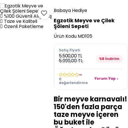
Babaya Hediye
%100 Güvenli Alışveriş
Egzotik Meyve ve Çilek
Taze ve Kaliteli
Şöleni Sepeti
Özenli Paketleme
Ürün Kodu
MD105
Satış Fiyatı
5.500,00 TL
%8 İndirim
5.999,00 TL
—
Yorum Yap
0
değerlendirme
Bir meyve karnavalı!
150'den fazla parça
taze meyve içeren
bu buket ile