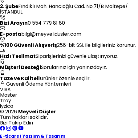
2. Şube
Fındıklı Mah. Hancıoğlu Cad. No:71/B Maltepe/
İSTANBUL
Bizi Arayın
0 554 779 81 80
E-posta
bilgi@meyvelidusler.com
%100 Güvenli Alışveriş
256-bit SSL ile bilgileriniz korunur.
Hızlı Teslimat
Siparişlerinizi güvenle ulaştırıyoruz.
Müşteri Desteği
Sorularınız için yanınızdayız.
Taze ve Kaliteli
Ürünler özenle seçilir.
Güvenli Ödeme Yöntemleri
VISA
Master
Troy
iyzico
© 2026
Meyveli Düşler
Tüm hakları saklıdır.
Bizi Takip Edin
E-ticaret Yazılım & Tasarım