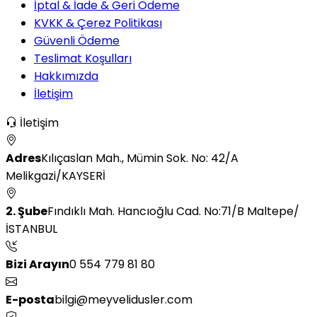
İptal & İade & Geri Ödeme
KVKK & Çerez Politikası
Güvenli Ödeme
Teslimat Koşulları
Hakkımızda
İletişim
İletişim
Adres
Kılıçaslan Mah., Mümin Sok. No: 42/A
Melikgazi/KAYSERİ
2. Şube
Fındıklı Mah. Hancıoğlu Cad. No:71/B Maltepe/
İSTANBUL
Bizi Arayın
0 554 779 81 80
E-posta
bilgi@meyvelidusler.com