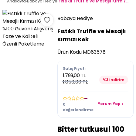
Fıstıklı Truffle ve Mesajlı Kırmızı Kek
Anasayfa
›
Babaya Hediye
›
Babaya Hediye
%100 Güvenli Alışveriş
Fıstıklı Truffle ve Mesajlı
Taze ve Kaliteli
Kırmızı Kek
Özenli Paketleme
Ürün Kodu
MD63578
Satış Fiyatı
1.799,00 TL
%3 İndirim
1.850,00 TL
—
Yorum Yap
0
değerlendirme
Bitter tutkusu! 100