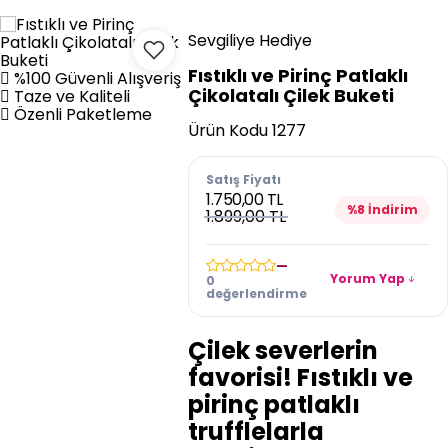
Sevgiliye Hediye
Fıstıklı ve Pirinç Patlaklı
%100 Güvenli Alışveriş
Çikolatalı Çilek Buketi
Taze ve Kaliteli
Özenli Paketleme
Ürün Kodu
1277
Satış Fiyatı
1.750,00 TL
%8 İndirim
1.899,00 TL
—
Yorum Yap
0
değerlendirme
Çilek severlerin
favorisi! Fıstıklı ve
pirinç patlaklı
trufflelarla