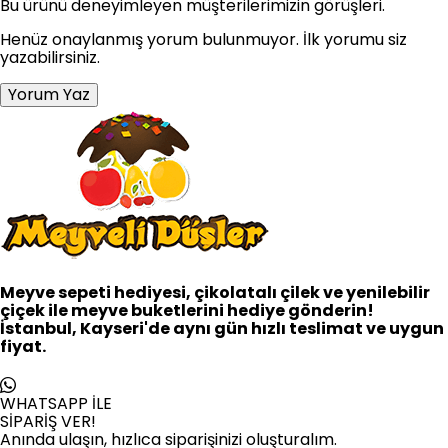
Bu ürünü deneyimleyen müşterilerimizin görüşleri.
Henüz onaylanmış yorum bulunmuyor. İlk yorumu siz
yazabilirsiniz.
Yorum Yaz
Meyve sepeti hediyesi, çikolatalı çilek ve yenilebilir
çiçek ile meyve buketlerini hediye gönderin!
İstanbul, Kayseri'de aynı gün hızlı teslimat ve uygun
fiyat.
WHATSAPP İLE
SİPARİŞ VER!
Anında ulaşın, hızlıca siparişinizi oluşturalım.