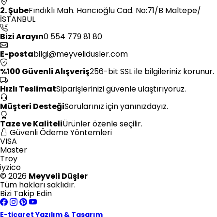
2. Şube
Fındıklı Mah. Hancıoğlu Cad. No:71/B Maltepe/
İSTANBUL
Bizi Arayın
0 554 779 81 80
E-posta
bilgi@meyvelidusler.com
%100 Güvenli Alışveriş
256-bit SSL ile bilgileriniz korunur.
Hızlı Teslimat
Siparişlerinizi güvenle ulaştırıyoruz.
Müşteri Desteği
Sorularınız için yanınızdayız.
Taze ve Kaliteli
Ürünler özenle seçilir.
Güvenli Ödeme Yöntemleri
VISA
Master
Troy
iyzico
© 2026
Meyveli Düşler
Tüm hakları saklıdır.
Bizi Takip Edin
E-ticaret Yazılım & Tasarım