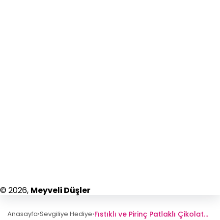
© 2026,
Meyveli Düşler
Fıstıklı ve Pirinç Patlaklı Çikolatalı Çilek Buketi
Anasayfa
›
Sevgiliye Hediye
›