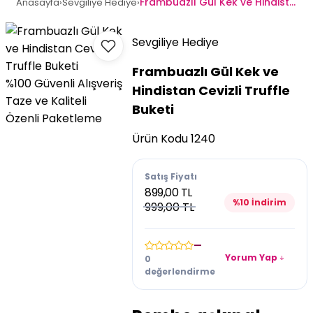
Frambuazlı Gül Kek ve Hindistan Cevizli Truffle Buketi
Anasayfa
›
Sevgiliye Hediye
›
Sevgiliye Hediye
Frambuazlı Gül Kek ve
%100 Güvenli Alışveriş
Hindistan Cevizli Truffle
Taze ve Kaliteli
Buketi
Özenli Paketleme
Ürün Kodu
1240
Satış Fiyatı
899,00 TL
%10 İndirim
999,00 TL
—
Yorum Yap
0
değerlendirme