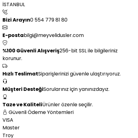
İSTANBUL
Bizi Arayın
0 554 779 81 80
E-posta
bilgi@meyvelidusler.com
%100 Güvenli Alışveriş
256-bit SSL ile bilgileriniz
korunur.
Hızlı Teslimat
Siparişlerinizi güvenle ulaştırıyoruz.
Müşteri Desteği
Sorularınız için yanınızdayız.
Taze ve Kaliteli
Ürünler özenle seçilir.
Güvenli Ödeme Yöntemleri
VISA
Master
Troy