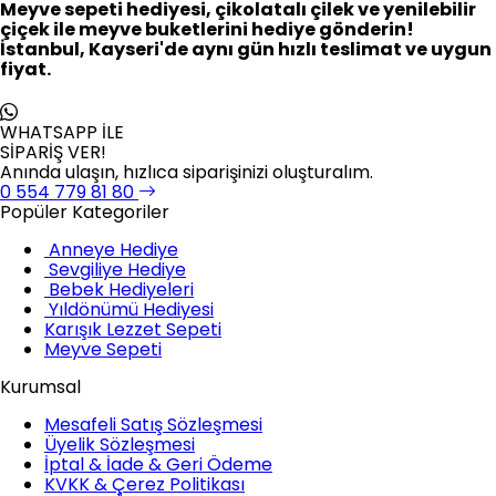
Meyve sepeti hediyesi, çikolatalı çilek ve yenilebilir
çiçek ile meyve buketlerini hediye gönderin!
İstanbul, Kayseri'de aynı gün hızlı teslimat ve uygun
fiyat.
WHATSAPP İLE
SİPARİŞ VER!
Anında ulaşın, hızlıca siparişinizi oluşturalım.
0 554 779 81 80
Popüler Kategoriler
Anneye Hediye
Sevgiliye Hediye
Bebek Hediyeleri
Yıldönümü Hediyesi
Karışık Lezzet Sepeti
Meyve Sepeti
Kurumsal
Mesafeli Satış Sözleşmesi
Üyelik Sözleşmesi
İptal & İade & Geri Ödeme
KVKK & Çerez Politikası