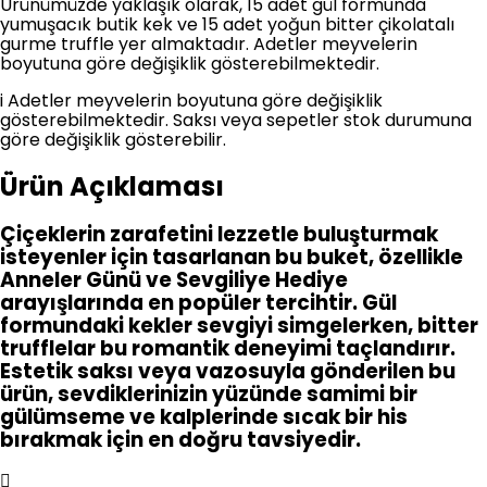
Ürünümüzde yaklaşık olarak, 15 adet gül formunda
yumuşacık butik kek ve 15 adet yoğun bitter çikolatalı
gurme truffle yer almaktadır. Adetler meyvelerin
boyutuna göre değişiklik gösterebilmektedir.
i
Adetler meyvelerin boyutuna göre değişiklik
gösterebilmektedir. Saksı veya sepetler stok durumuna
göre değişiklik gösterebilir.
Ürün Açıklaması
Çiçeklerin zarafetini lezzetle buluşturmak
isteyenler için tasarlanan bu buket, özellikle
Anneler Günü ve Sevgiliye Hediye
arayışlarında en popüler tercihtir. Gül
formundaki kekler sevgiyi simgelerken, bitter
trufflelar bu romantik deneyimi taçlandırır.
Estetik saksı veya vazosuyla gönderilen bu
ürün, sevdiklerinizin yüzünde samimi bir
gülümseme ve kalplerinde sıcak bir his
bırakmak için en doğru tavsiyedir.