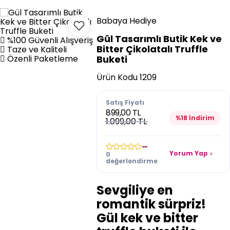
Babaya Hediye
Gül Tasarımlı Butik Kek ve
%100 Güvenli Alışveriş
Bitter Çikolatalı Truffle
Taze ve Kaliteli
Özenli Paketleme
Buketi
Ürün Kodu
1209
Satış Fiyatı
899,00 TL
%18 İndirim
1.099,00 TL
—
Yorum Yap
0
değerlendirme
Sevgiliye en
romantik sürpriz!
Gül kek ve bitter