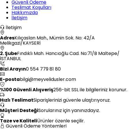
Güvenli Ödeme
Teslimat Koşulları
Hakkımızda
İletişim
İletişim
Adres
Kılıçaslan Mah., Mümin Sok. No: 42/A
Melikgazi/KAYSERİ
2. Şube
Fındıklı Mah. Hancıoğlu Cad. No:71/B Maltepe/
İSTANBUL
Bizi Arayın
0 554 779 81 80
E-posta
bilgi@meyvelidusler.com
%100 Güvenli Alışveriş
256-bit SSL ile bilgileriniz korunur.
Hızlı Teslimat
Siparişlerinizi güvenle ulaştırıyoruz.
Müşteri Desteği
Sorularınız için yanınızdayız.
Taze ve Kaliteli
Ürünler özenle seçilir.
Güvenli Ödeme Yöntemleri