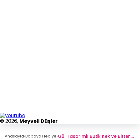
© 2026,
Meyveli Düşler
Gül Tasarımlı Butik Kek ve Bitter Çikolatalı Truffle Buketi
Anasayfa
›
Babaya Hediye
›