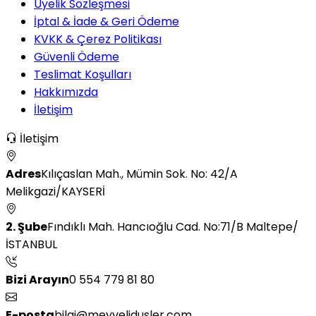
Üyelik Sözleşmesi
İptal & İade & Geri Ödeme
KVKK & Çerez Politikası
Güvenli Ödeme
Teslimat Koşulları
Hakkımızda
İletişim
İletişim
Adres
Kılıçaslan Mah., Mümin Sok. No: 42/A
Melikgazi/KAYSERİ
2. Şube
Fındıklı Mah. Hancıoğlu Cad. No:71/B Maltepe/
İSTANBUL
Bizi Arayın
0 554 779 81 80
E-posta
bilgi@meyvelidusler.com