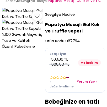
Papatya Mesajlı Gül Kek ve Truffle Sepeti
Anasayfa
›
Sevgiliye Hediye
›
Sevgiliye Hediye
Papatya Mesajlı Gül Kek
ve Truffle Sepeti
%100 Güvenli Alışveriş
Taze ve Kaliteli
Ürün Kodu
U67794
Özenli Paketleme
Satış Fiyatı
1.500,00 TL
%6 İndirim
1.600,00 TL
—
Yorum Yap
0
değerlendirme
Bebeğinize en tatlı