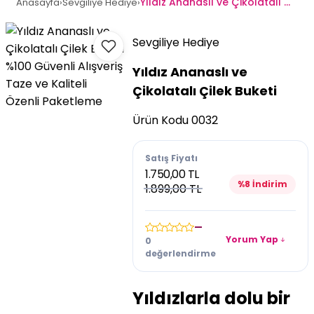
Yıldız Ananaslı ve Çikolatalı Çilek Buketi
Anasayfa
›
Sevgiliye Hediye
›
Sevgiliye Hediye
%100 Güvenli Alışveriş
Yıldız Ananaslı ve
Taze ve Kaliteli
Çikolatalı Çilek Buketi
Özenli Paketleme
Ürün Kodu
0032
Satış Fiyatı
1.750,00 TL
%8 İndirim
1.899,00 TL
—
Yorum Yap
0
değerlendirme
Yıldızlarla dolu bir