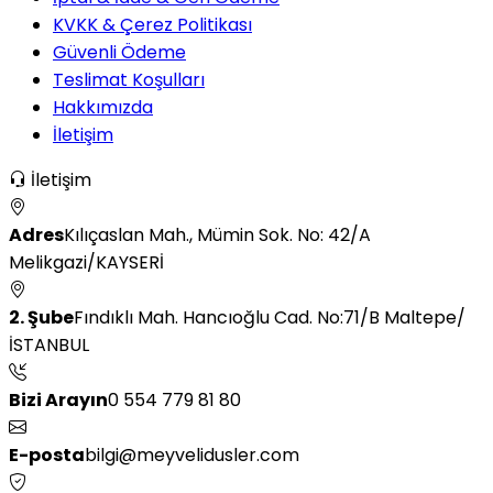
KVKK & Çerez Politikası
Güvenli Ödeme
Teslimat Koşulları
Hakkımızda
İletişim
İletişim
Adres
Kılıçaslan Mah., Mümin Sok. No: 42/A
Melikgazi/KAYSERİ
2. Şube
Fındıklı Mah. Hancıoğlu Cad. No:71/B Maltepe/
İSTANBUL
Bizi Arayın
0 554 779 81 80
E-posta
bilgi@meyvelidusler.com